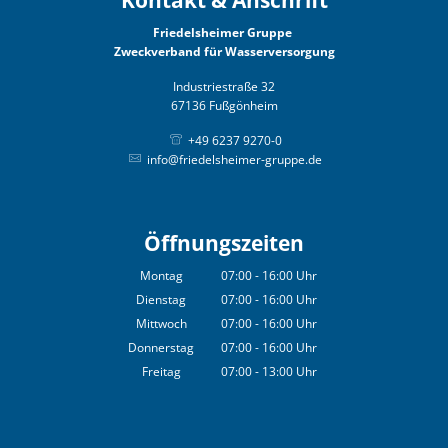
Kontakt & Anschrift
Friedelsheimer Gruppe
Zweckverband für Wasserversorgung
Industriestraße 32
67136 Fußgönheim
+49 6237 9270-0
info@friedelsheimer-gruppe.de
Öffnungszeiten
Montag
07:00
-
16:00
Uhr
Von 07:00 bis 16:00 Uhr
Dienstag
07:00
-
16:00
Uhr
Von 07:00 bis 16:00 Uhr
Mittwoch
07:00
-
16:00
Uhr
Von 07:00 bis 16:00 Uhr
Donnerstag
07:00
-
16:00
Uhr
Von 07:00 bis 16:00 Uhr
Freitag
07:00
-
13:00
Uhr
Von 07:00 bis 13:00 Uhr