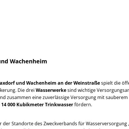
ktuelles
Bauherreninfo
Geschichte
 und Wachenheim
axdorf
und
Wachenheim an der Weinstraße
spielt die ö
kerung. Die drei
Wasserwerke
sind wichtige Versorgungs
d zusammen eine zuverlässige Versorgung mit sauberem Tri
14 000 Kubikmeter Trinkwasser
fördern.
r der Standorte des Zweckverbands für Wasserversorgung „