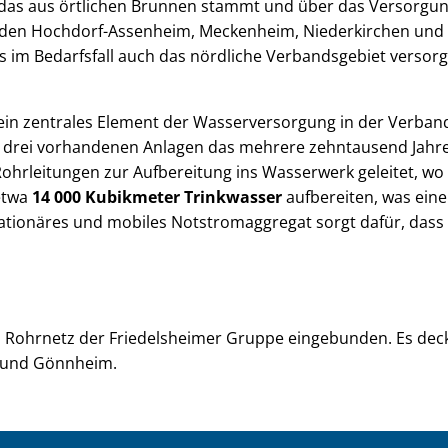
das aus örtlichen Brunnen stammt und über das Versorgun
den Hochdorf-Assenheim, Meckenheim, Niederkirchen und 
ss im Bedarfsfall auch das nördliche Verbandsgebiet versor
 ein zentrales Element der Wasserversorgung in der Verban
drei vorhandenen Anlagen das mehrere zehntausend Jahre a
hrleitungen zur Aufbereitung ins Wasserwerk geleitet, wo es
 etwa
14 000 Kubikmeter Trinkwasser
aufbereiten, was ein
ationäres und mobiles Notstromaggregat sorgt dafür, dass 
m Rohrnetz der Friedelsheimer Gruppe eingebunden. Es deck
m und Gönnheim.