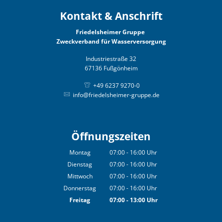
Kontakt & Anschrift
Friedelsheimer Gruppe
Zweckverband für Wasserversorgung
Industriestraße 32
67136 Fußgönheim
+49 6237 9270-0
info@friedelsheimer-gruppe.de
Öffnungszeiten
Montag
07:00
-
16:00
Uhr
Von 07:00 bis 16:00 Uhr
Dienstag
07:00
-
16:00
Uhr
Von 07:00 bis 16:00 Uhr
Mittwoch
07:00
-
16:00
Uhr
Von 07:00 bis 16:00 Uhr
Donnerstag
07:00
-
16:00
Uhr
Von 07:00 bis 16:00 Uhr
Freitag
07:00
-
13:00
Uhr
Von 07:00 bis 13:00 Uhr